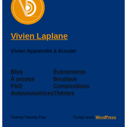
Vivien Laplane
Vivien Apprendre à écouter
Blog
Évènements
À propos
Boutique
FAQ
Compositions
Auteurs/autrices
Thèmes
Twenty Twenty-Five
Conçu avec
WordPress