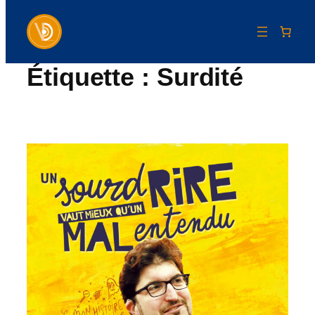
Étiquette :
Surdité
Aller
au
contenu